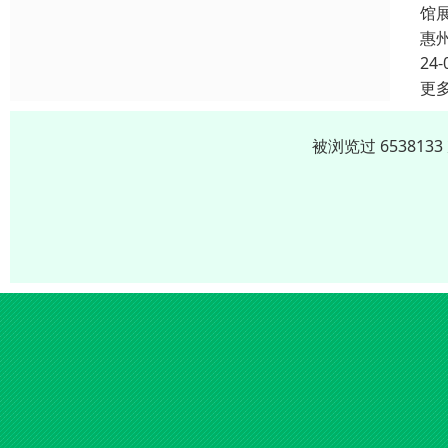
馆
惠
24-
更
被浏览过 65381