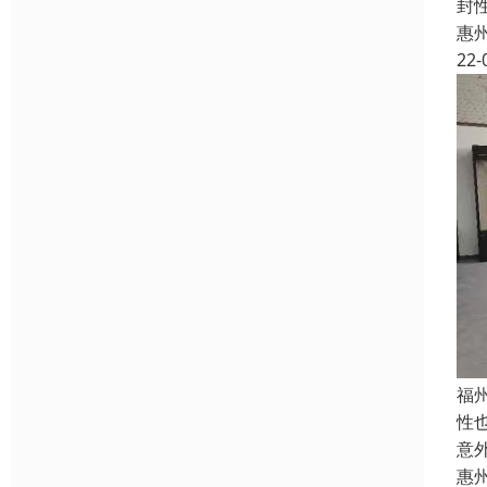
封
惠
22-
福
性
意
惠