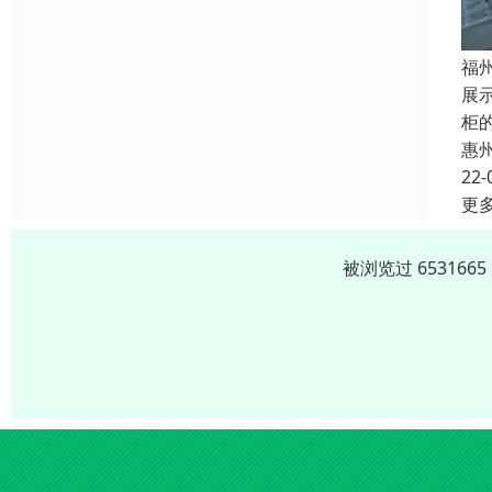
福
展
柜
惠
22-
更
被浏览过 65316