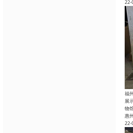
22-
福
展
物
惠
22-