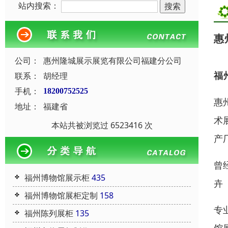
站内搜索：
惠
公司：
惠州隆城展示展览有限公司福建分公司
福
联系：
胡经理
手机：
18200752525
惠
地址：
福建省
术
本站共被浏览过 6523416 次
产
曾
福州博物馆展示柜
435
卉
福州博物馆展柜定制
158
专
福州陈列展柜
135