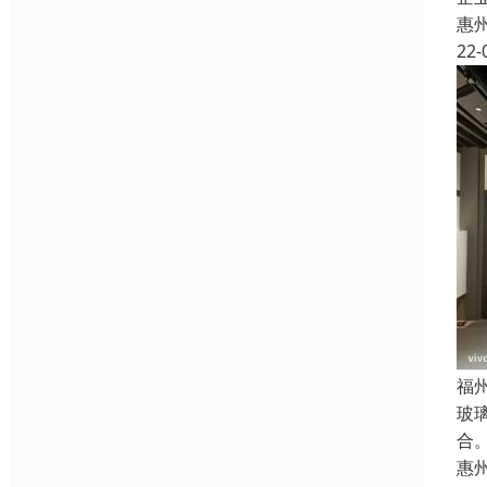
惠
22-
福
玻
合
惠