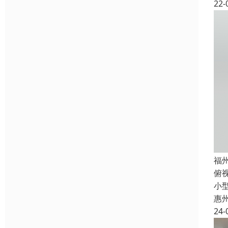
22-
福
俯
小
惠
24-