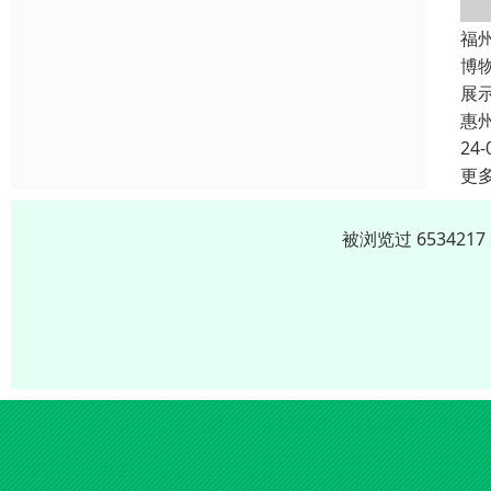
福
博
展
惠
24-
更
被浏览过 65342