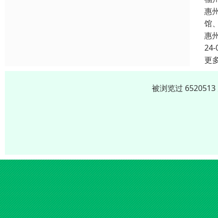
惠
馆
惠
24-
更
被浏览过 65205