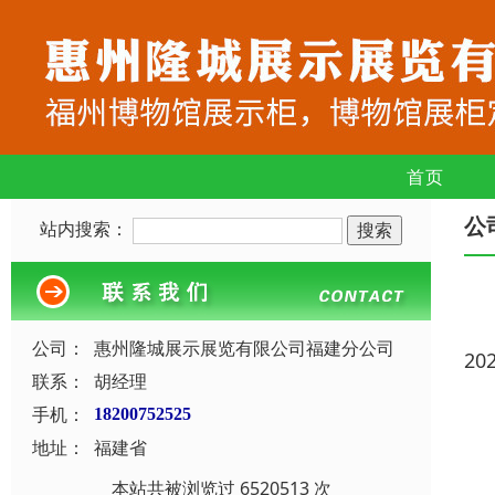
首页
公
站内搜索：
公司：
惠州隆城展示展览有限公司福建分公司
20
联系：
胡经理
手机：
18200752525
地址：
福建省
本站共被浏览过 6520513 次