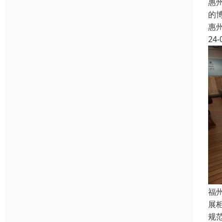
惠
的
惠
24-
福
展
规