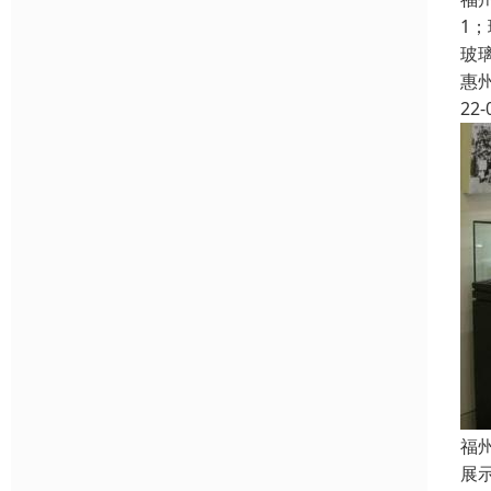
1；
玻璃
惠
22-
福
展