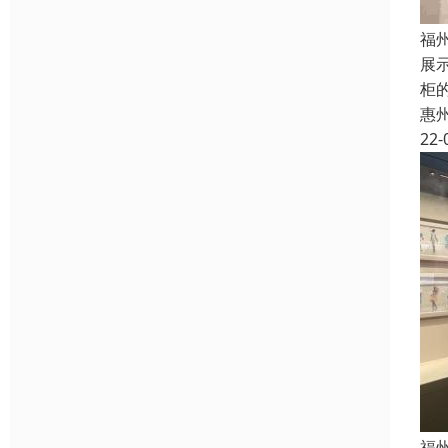
福
展
柜
惠
22-
福