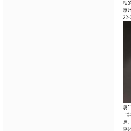
柜
惠
22-
厦
博
启
惠