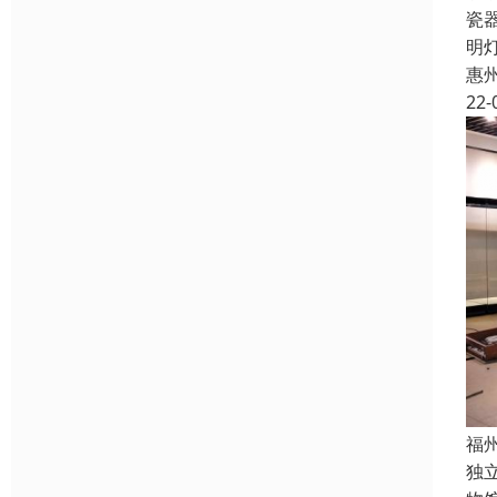
瓷
明
惠
22-
福
独