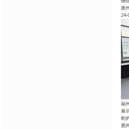
物
惠
24-
福
展
柜
惠