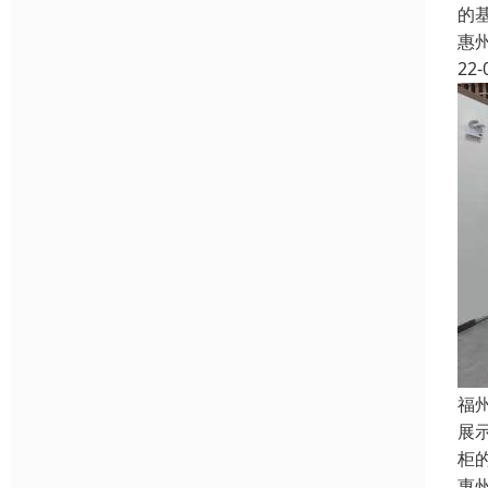
的
惠
22-
福
展
柜
惠