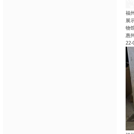
福
展
物
惠
22-