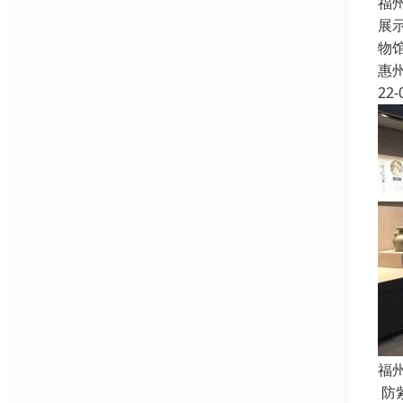
福
展
物
惠
22-
福
防