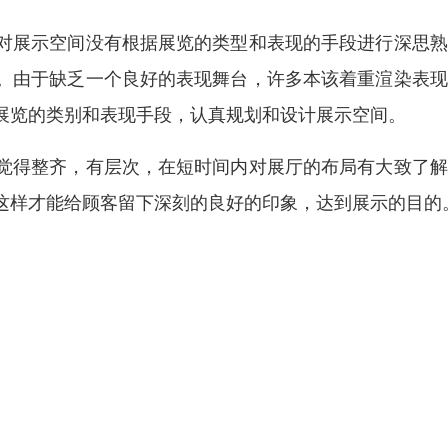
对展示空间没有根据展览的类型和表现的手段进行深思熟
。由于缺乏一个良好的表现舞台，许多本该着重渲染表现
展览的类别和表现手段，认真规划和设计展示空间。
觉得整齐，有层次，在短时间内对展厅的布局有大致了解
这样才能给顾客留下深刻的良好的印象，达到展示的目的