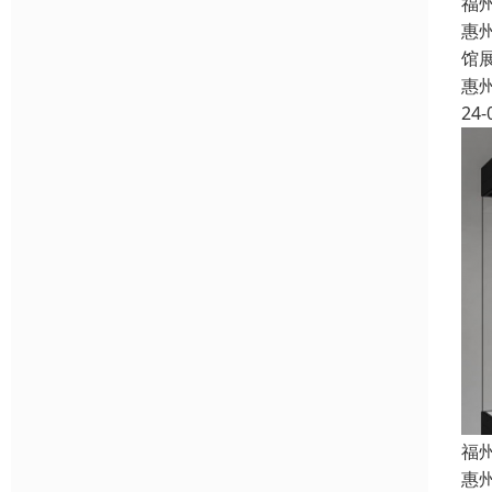
福
惠
馆
惠
24-
福
惠