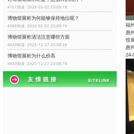
4101阅读 2026-02-02 23:09:18
博物馆展柜为何能够保持地位呢？
福
4086阅读 2026-02-02 23:00:19
惠
博物馆展柜清洁注意哪些方面
馆
4930阅读 2025-12-27 23:08:26
惠
24-
博物馆展柜为什么价高
4633阅读 2025-12-27 23:08:10