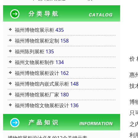
福州博物馆展示柜
435
福州博物馆展柜定制
158
福州陈列展柜
135
价
福州文物展柜制作
134
福州博物馆展柜设计
162
惠
福州博物馆内嵌式展示柜
148
技
福州博物馆展柜厂家
180
博
福州博物馆文物展柜设计
136
只
之
利