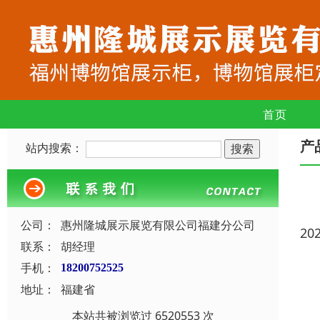
首页
产
站内搜索：
公司：
惠州隆城展示展览有限公司福建分公司
20
联系：
胡经理
手机：
18200752525
地址：
福建省
本站共被浏览过 6520553 次