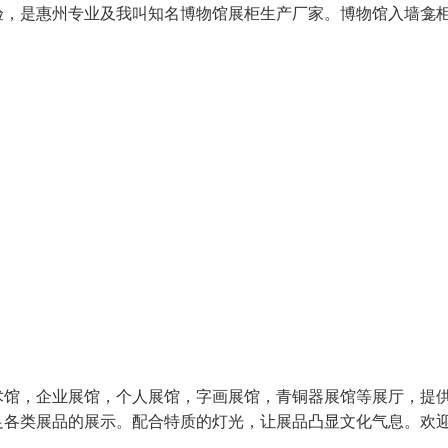
验，是惠州专业及我叫知名博物馆展柜生产厂家。博物馆入墙龛
术馆，企业展馆，个人展馆，字画展馆，青铜器展馆等展厅，提
足各类展品的展示。配合特质的灯光，让展品凸显文化气息。欢