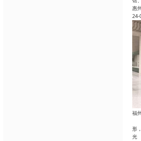
馆
惠
24-
福
博
形
光