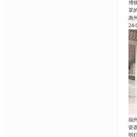
博
罩
惠
24-
福
瓷
明