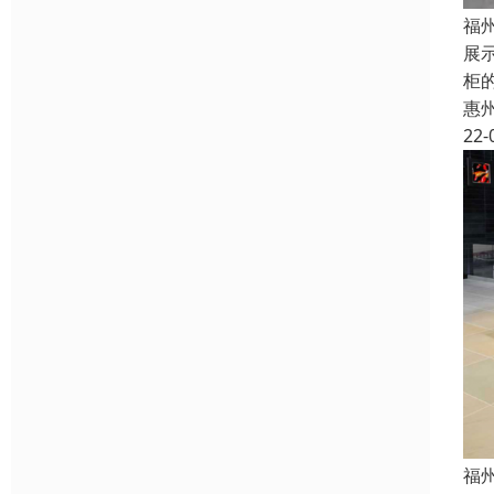
福
展
柜
惠
22-
福