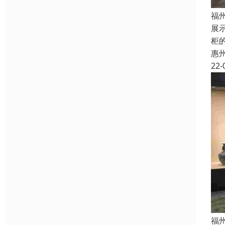
福
展
柜
惠
22-
福