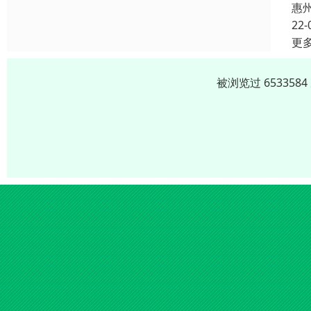
惠
22-
更
被浏览过 65335