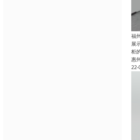
福
展
柜
惠
22-