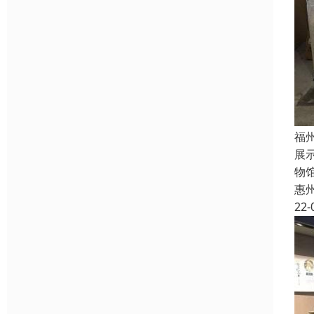
福
展
物
惠
22-