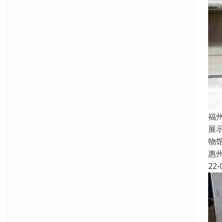
福
展
物
惠
22-