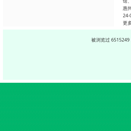
馆
惠
24-
更
被浏览过 65152