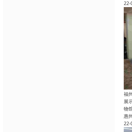
22-
福
展
物
惠
22-