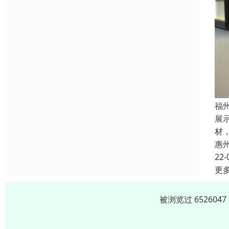
福
展
材
惠
22-
更
被浏览过 65260