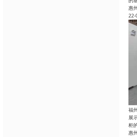
的
惠
22-
福
展
柜
惠